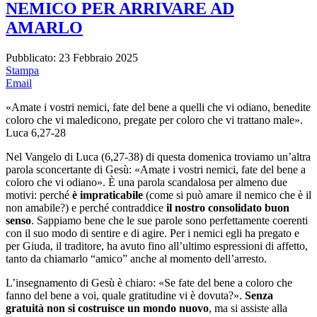
NEMICO PER ARRIVARE AD
AMARLO
Pubblicato: 23 Febbraio 2025
Stampa
Email
«Amate i vostri nemici, fate del bene a quelli che vi odiano, benedite
coloro che vi maledicono, pregate per coloro che vi trattano male».
Luca 6,27-28
Nel Vangelo di Luca (6,27-38) di questa domenica troviamo un’altra
parola sconcertante di Gesù: «Amate i vostri nemici, fate del bene a
coloro che vi odiano». È una parola scandalosa per almeno due
motivi: perché
è impraticabile
(come si può amare il nemico che è il
non amabile?) e perché contraddice
il nostro consolidato buon
senso
. Sappiamo bene che le sue parole sono perfettamente coerenti
con il suo modo di sentire e di agire. Per i nemici egli ha pregato e
per Giuda, il traditore, ha avuto fino all’ultimo espressioni di affetto,
tanto da chiamarlo “amico” anche al momento dell’arresto.
L’insegnamento di Gesù è chiaro: «Se fate del bene a coloro che
fanno del bene a voi, quale gratitudine vi è dovuta?».
Senza
gratuità non si costruisce un mondo nuovo
, ma si assiste alla