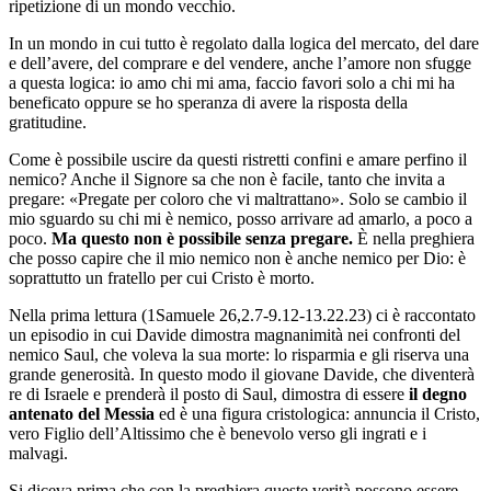
ripetizione di un mondo vecchio.
In un mondo in cui tutto è regolato dalla logica del mercato, del dare
e dell’avere, del comprare e del vendere, anche l’amore non sfugge
a questa logica: io amo chi mi ama, faccio favori solo a chi mi ha
beneficato oppure se ho speranza di avere la risposta della
gratitudine.
Come è possibile uscire da questi ristretti confini e amare perfino il
nemico? Anche il Signore sa che non è facile, tanto che invita a
pregare: «Pregate per coloro che vi maltrattano». Solo se cambio il
mio sguardo su chi mi è nemico, posso arrivare ad amarlo, a poco a
poco.
Ma questo non è possibile senza pregare.
È nella preghiera
che posso capire che il mio nemico non è anche nemico per Dio: è
soprattutto un fratello per cui Cristo è morto.
Nella prima lettura (1Samuele 26,2.7-9.12-13.22.23) ci è raccontato
un episodio in cui Davide dimostra magnanimità nei confronti del
nemico Saul, che voleva la sua morte: lo risparmia e gli riserva una
grande generosità. In questo modo il giovane Davide, che diventerà
re di Israele e prenderà il posto di Saul, dimostra di essere
il degno
antenato del Messia
ed è una figura cristologica: annuncia il Cristo,
vero Figlio dell’Altissimo che è benevolo verso gli ingrati e i
malvagi.
Si diceva prima che con la preghiera queste verità possono essere