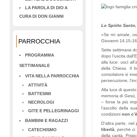
LA PAROLA DI DIO A
CURA DI DON GIANNI
Lo Spirito Santo,
«Se mi amate, oss
PARROCCHIA
Giovanni 14,15-1
Sette settimane do
PROGRAMMA
dopo l’uscita dall’
alla luce: uscì al
SETTIMANALE
della Chiesa. Il 
consolatore si ins
VITA NELLA PARROCCHIA
persecuzione, l’in
ATTIVITÀ
Alla luce di quest
BATTESIMI
memoria di Gesù
– forse la più im
NECROLOGI
l’ascolto della s
GITE E PELLEGRINAGGI
condizioni
non c’è
BAMBINI E RAGAZZI
D’altra parte, nel
libertà
, perché ci
CATECHISMO
della carità. Prig