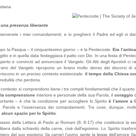
 una presenza liberante
erverete i miei comandamenti; e io pregherò il Padre ed egli vi da
6
po la Pasqua – il cinquantesimo giorno – è la Pentecoste.
Era l’antica
Egitto e in quella data festeggiava il patto con Dio. In una festa di Pent
l’aperto e cominciò ad annunciare il Vangelo. Gli Atti degli Apostoli c
brano del Vangelo ripropone un brano molto denso dei discorsi di ad
eriscono in un preciso contesto esistenziale:
il tempo della Chiesa co
credulità che perdona.
o contesto si comprendono bene i tre compiti fondamentali che il quarto
,
la comprensione
interiore e personale della sua Parola, il
coraggio
portante – è che la condizione per accogliere lo Spirito
è l’amore a 
ua Parola e l’osservanza dei comandamenti. Tre cose, dunque, molt
 alcun spazio per lo Spirito
.
 passo della Lettera di Paolo ai Romani (8, 8-17) che costituisce la 
 libera dalla schiavitù della carne, cioè dall’egoismo. Lo Spirito trasfo
ioniero del suo egoismo (la carne) l’uomo sente la legge dell’amore (l