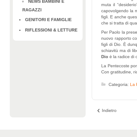
NEWS BAMBINI E
muta il “desideri
RAGAZZI
capovolgendo la na
figli. E anche ques
GENITORI E FAMIGLIE
che si tratta di qu
RIFLESSIONI & LETTURE
Per Paolo la prese
nuovo rapporto con
figli di Dio. È du
schiavitù ma di li
Dio
è la radice di o
La Pentecoste porta
Con gratitudine, r
Categoria:
La 
Indietro