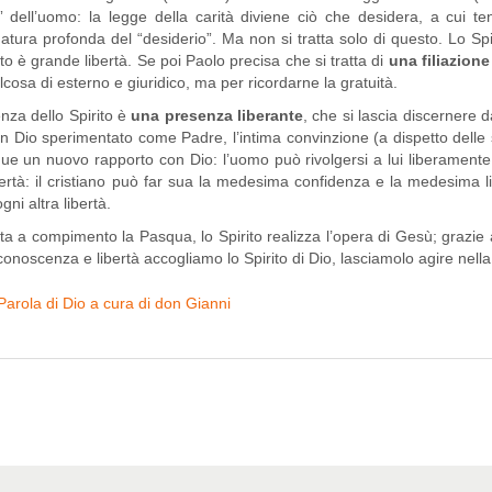
o” dell’uomo: la legge della carità diviene ciò che desidera, a cui t
tura profonda del “desiderio”. Ma non si tratta solo di questo. Lo Spi
to è grande libertà. Se poi Paolo precisa che si tratta di
una filiazione
alcosa di esterno e giuridico, ma per ricordarne la gratuità.
nza dello Spirito è
una presenza liberante
, che si lascia discernere 
 Dio sperimentato come Padre, l’intima convinzione (a dispetto delle 
nque un nuovo rapporto con Dio: l’uomo può rivolgersi a lui liberamen
bertà: il cristiano può far sua la medesima confidenza e la medesima 
gni altra libertà.
 a compimento la Pasqua, lo Spirito realizza l’opera di Gesù; grazie all
iconoscenza e libertà accogliamo lo Spirito di Dio, lasciamolo agire nel
Parola di Dio a cura di don Gianni