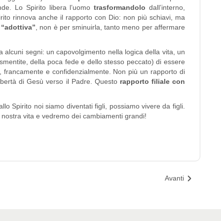
ende. Lo Spirito libera l’uomo
trasformandolo
dall’interno,
rito rinnova anche il rapporto con Dio: non più schiavi, ma
 “adottiva”
, non è per sminuirla, tanto meno per affermare
da alcuni segni: un capovolgimento nella logica della vita, un
smentite, della poca fede e dello stesso peccato) di essere
te, francamente e confidenzialmente. Non più un rapporto di
libertà di Gesù verso il Padre. Questo
rapporto filiale con
o Spirito noi siamo diventati figli, possiamo vivere da figli.
la nostra vita e vedremo dei cambiamenti grandi!
Avanti