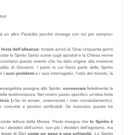
rà un altro Paràclito perché rimanga con voi per sempre»
 festa dell’alleanza:
Israele arrivò al Sinai cinquanta giorni
ecoste lo Spirito Santo scese sugli apostoli e la Chiesa venne
i raccontano questo evento che ha dato origine alla missione
dio di Giovanni. I passi in cui Gesù parla dello Spirito
n i suoi problemi
e i suoi interrogativi, l’odio del mondo, la
 evangelista assegna allo Spirito:
conservare
fedelmente la
della testimonianza. Nel nostro passo specifico un’idea forte
Gesù (
«Se mi amate, osserverete i miei comandamenti»),
o concrete e persino verificabili. Se mancano queste tre
seconda lettura della Messa, Paolo insegna che
lo Spirito è
rma i desideri dell’uomo: non più i desideri dell’egoismo, ma
a legge di Dio)
come un peso e una schiavitù
. Lo Spirito