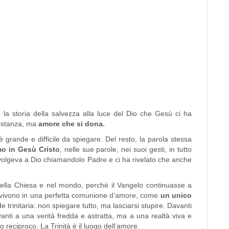
e la storia della salvezza alla luce del Dio che Gesù ci ha
distanza, ma
amore che si dona.
 è grande e difficile da spiegare. Del resto, la parola stessa
mo in Gesù Cristo
, nelle sue parole, nei suoi gesti, in tutto
 rivolgeva a Dio chiamandolo Padre e ci ha rivelato che anche
lla Chiesa e nel mondo, perché il Vangelo continuasse a
anto vivono in una perfetta comunione d’amore, come
un unico
trinitaria: non spiegare tutto, ma lasciarsi stupire. Davanti
ti a una verità fredda e astratta, ma a una realtà viva e
o reciproco. La Trinità è il luogo dell’amore.