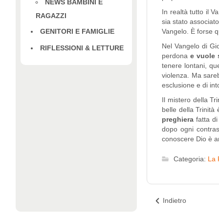
NEWS BAMBINI E
In realtà tutto il 
RAGAZZI
sia stato associato
GENITORI E FAMIGLIE
Vangelo. È forse qu
Nel Vangelo di Gi
RIFLESSIONI & LETTURE
perdona
e vuole s
tenere lontani, que
violenza. Ma sareb
esclusione e di in
Il mistero della T
belle della Trinità
preghiera
fatta di
dopo ogni contras
conoscere Dio è a
Categoria:
La 
Indietro