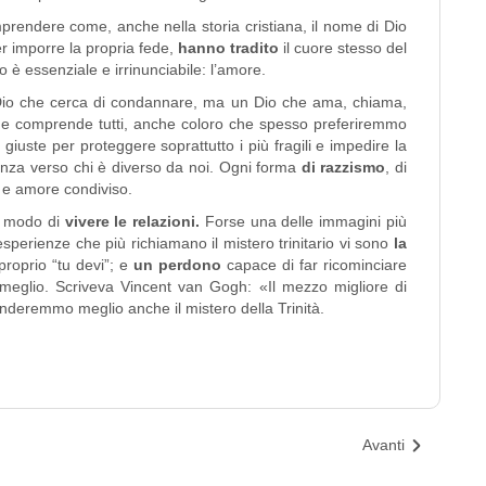
mprendere come, anche nella storia cristiana, il nome di Dio
er imporre la propria fede,
hanno tradito
il cuore stesso del
 è essenziale e irrinunciabile: l’amore.
 Dio che cerca di condannare, ma un Dio che ama, chiama,
he comprende tutti, anche coloro che spesso preferiremmo
 giuste per proteggere soprattutto i più fragili e impedire la
denza verso chi è diverso da noi. Ogni forma
di razzismo
, di
 e amore condiviso.
ro modo di
vivere le relazioni.
Forse una delle immagini più
 esperienze che più richiamano il mistero trinitario vi sono
la
 proprio “tu devi”; e
un perdono
capace di far ricominciare
meglio. Scriveva Vincent van Gogh: «Il mezzo migliore di
deremmo meglio anche il mistero della Trinità.
Avanti