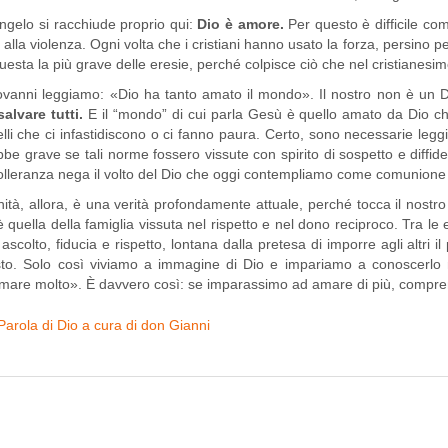
Vangelo si racchiude proprio qui:
Dio è amore.
Per questo è difficile co
 alla violenza. Ogni volta che i cristiani hanno usato la forza, persino p
esta la più grave delle eresie, perché colpisce ciò che nel cristianesimo
ovanni leggiamo: «Dio ha tanto amato il mondo». Il nostro non è un
alvare tutti.
E il “mondo” di cui parla Gesù è quello amato da Dio c
lli che ci infastidiscono o ci fanno paura. Certo, sono necessarie leggi
be grave se tali norme fossero vissute con spirito di sospetto e diffi
tolleranza nega il volto del Dio che oggi contempliamo come comunione
rinità, allora, è una verità profondamente attuale, perché tocca il nost
 è quella della famiglia vissuta nel rispetto e nel dono reciproco. Tra le
 ascolto, fiducia e rispetto, lontana dalla pretesa di imporre agli altri il
to. Solo così viviamo a immagine di Dio e impariamo a conoscerlo 
mare molto». È davvero così: se imparassimo ad amare di più, compren
Parola di Dio a cura di don Gianni