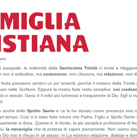
gami
o pasquale, la solennità della
Santissima Trinità
ci invita a rilegger
he non è solitudine, ma
comunione
; non chiusura, ma
relazione
; non 
festa possiamo sentirci un po’ smarriti, perché il mistero della Trinità
are nelle Scritture. Eppure la nostra fede resta semplice:
noi credia
to e vissuto. Gesù è il volto più luminoso e trasparente di Dio. Egli si
ti.
o anche dello
Spirito Santo
e ce lo ha donato come presenza viva ne
 ogni tempo. Così ci è stato fatto intuire che Padre, Figlio e Spirito S
amente si dona. Questa è, in fondo, la più semplice professione di fede 
 più
la meraviglia
che la pretesa di capire pienamente. Non siamo davan
ro Dio non è chiuso in sé stesso: in Lui esistono relazione, dialogo e don