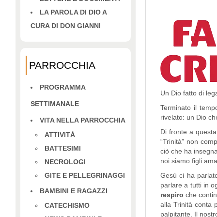
LA PAROLA DI DIO A
CURA DI DON GIANNI
PARROCCHIA
PROGRAMMA
Un Dio fatto di le
SETTIMANALE
Terminato il temp
rivelato: un Dio c
VITA NELLA PARROCCHIA
Di fronte a questa 
ATTIVITÀ
“Trinità” non comp
BATTESIMI
ciò che ha insegna
noi siamo figli ama
NECROLOGI
GITE E PELLEGRINAGGI
Gesù ci ha parlat
parlare a tutti in
BAMBINI E RAGAZZI
respiro
che continu
alla Trinità conta
CATECHISMO
palpitante. Il nost