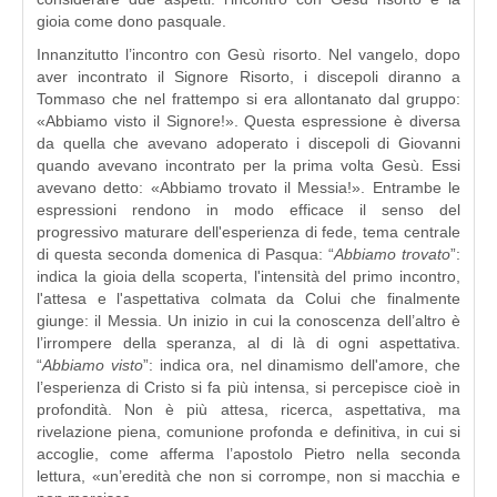
gioia come dono pasquale.
Innanzitutto l’incontro con Gesù risorto. Nel vangelo, dopo
aver incontrato il Signore Risorto, i discepoli diranno a
Tommaso che nel frattempo si era allontanato dal gruppo:
«Abbiamo visto il Signore!». Questa espressione è diversa
da quella che avevano adoperato i discepoli di Giovanni
quando avevano incontrato per la prima volta Gesù. Essi
avevano detto: «Abbiamo trovato il Messia!». Entrambe le
espressioni rendono in modo efficace il senso del
progressivo maturare dell'esperienza di fede, tema centrale
di questa seconda domenica di Pasqua: “
Abbiamo trovato
”:
indica la gioia della scoperta, l'intensità del primo incontro,
l'attesa e l'aspettativa colmata da Colui che finalmente
giunge: il Messia. Un inizio in cui la conoscenza dell’altro è
l’irrompere della speranza, al di là di ogni aspettativa.
“
Abbiamo visto
”: indica ora, nel dinamismo dell'amore, che
l’esperienza di Cristo si fa più intensa, si percepisce cioè in
profondità. Non è più attesa, ricerca, aspettativa, ma
rivelazione piena, comunione profonda e definitiva, in cui si
accoglie, come afferma l’apostolo Pietro nella seconda
lettura, «un’eredità che non si corrompe, non si macchia e