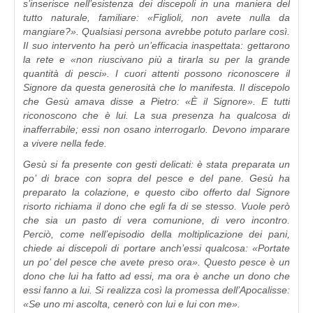
s’inserisce nell’esistenza dei discepoli in una maniera del
tutto naturale, familiare: «Figlioli, non avete nulla da
mangiare?». Qualsiasi persona avrebbe potuto parlare così.
Il suo intervento ha però un’efficacia inaspettata: gettarono
la rete e «non riuscivano più a tirarla su per la grande
quantità di pesci». I cuori attenti possono riconoscere il
Signore da questa generosità che lo manifesta. Il discepolo
che Gesù amava disse a Pietro: «È il Signore». E tutti
riconoscono che è lui. La sua presenza ha qualcosa di
inafferrabile; essi non osano interrogarlo. Devono imparare
a vivere nella fede.
Gesù si fa presente con gesti delicati: è stata preparata un
po’ di brace con sopra del pesce e del pane. Gesù ha
preparato la colazione, e questo cibo offerto dal Signore
risorto richiama il dono che egli fa di se stesso. Vuole però
che sia un pasto di vera comunione, di vero incontro.
Perciò, come nell’episodio della moltiplicazione dei pani,
chiede ai discepoli di portare anch’essi qualcosa: «Portate
un po’ del pesce che avete preso ora». Questo pesce è un
dono che lui ha fatto ad essi, ma ora è anche un dono che
essi fanno a lui. Si realizza così la promessa dell’Apocalisse:
«Se uno mi ascolta, cenerò con lui e lui con me».