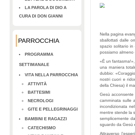
LA PAROLA DI DIO A
CURA DI DON GIANNI
Nella pagina evange
PARROCCHIA
sballottati dalle 
spazio solitario i
possiamo almeno co
PROGRAMMA
«È un fantasma!»,
SETTIMANALE
una maniera total
dubbio: «Coraggio,
VITA NELLA PARROCCHIA
nostri cuori e rid
ATTIVITÀ
della Chiesa) il ma
BATTESIMI
Gesù acconsente p
camminata sulle ac
NECROLOGI
incondizionata ne
GITE E PELLEGRINAGGI
mentre stende la s
semplicemente da 
BAMBINI E RAGAZZI
sguardo da Gesù e 
CATECHISMO
Attraverso l’espe