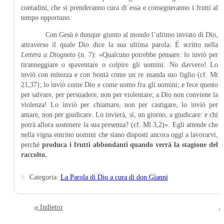
contadini, che si prenderanno cura di essa e consegneranno i frutti al
tempo opportuno.
Con Gesù è dunque giunto al mondo l’ultimo inviato di Dio,
attraverso il quale Dio dice la sua ultima parola. È scritto nella
Lettera a Diogneto
(n. 7): «Qualcuno potrebbe pensare: lo inviò per
tiranneggiare o spaventare o colpire gli uomini. No davvero! Lo
inviò con mitezza e con bontà come un re manda suo figlio (cf. Mt
21,37); lo inviò come Dio e come uomo fra gli uomini; e fece questo
per salvare, per persuadere, non per violentare; a Dio non conviene la
violenza! Lo inviò per chiamare, non per castigare, lo inviò per
amare, non per giudicare. Lo invierà, sì, un giorno, a giudicare: e chi
potrà allora sostenere la sua presenza? (cf. Ml 3,2)». Egli attende che
nella vigna entrino uomini che siano disposti ancora oggi a lavorarvi,
perché
produca i frutti abbondanti quando verrà la stagione del
raccolto.
Categoria:
La Parola di Dio a cura di don Gianni
Indietro
A