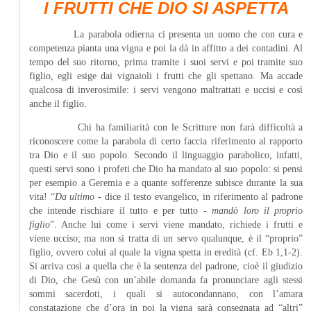
I FRUTTI CHE DIO SI ASPETTA
La parabola odierna ci presenta un uomo che con cura e
competenza pianta una vigna e poi la dà in affitto a dei contadini. Al
tempo del suo ritorno, prima tramite i suoi servi e poi tramite suo
figlio, egli esige dai vignaioli i frutti che gli spettano. Ma accade
qualcosa di inverosimile: i servi vengono maltrattati e uccisi e così
anche il figlio.
Chi ha familiarità con le Scritture non farà difficoltà a
riconoscere come la parabola di certo faccia riferimento al rapporto
tra Dio e il suo popolo. Secondo il linguaggio parabolico, infatti,
questi servi sono i profeti che Dio ha mandato al suo popolo: si pensi
per esempio a Geremia e a quante sofferenze subisce durante la sua
vita! “
Da ultimo
- dice il testo evangelico, in riferimento al padrone
che intende rischiare il tutto e per tutto -
mandò loro il proprio
figlio
”. Anche lui come i servi viene mandato, richiede i frutti e
viene ucciso; ma non si tratta di un servo qualunque, è il “proprio”
figlio, ovvero colui al quale la vigna spetta in eredità (cf. Eb 1,1-2).
Si arriva così a quella che è la sentenza del padrone, cioè il giudizio
di Dio, che Gesù con un’abile domanda fa pronunciare agli stessi
sommi sacerdoti, i quali si autocondannano, con l’amara
constatazione che d’ora in poi la vigna sarà consegnata ad “altri”