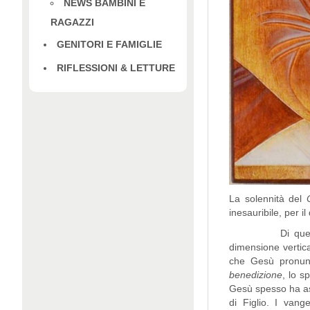
NEWS BAMBINI E
RAGAZZI
GENITORI E FAMIGLIE
RIFLESSIONI & LETTURE
La solennità del
inesauribile, per 
Di questa allean
dimensione vertica
che Gesù pronunc
benedizione
, lo s
Gesù spesso ha ass
di Figlio. I vang