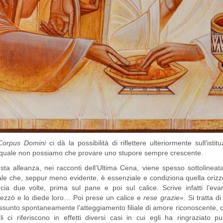
Corpus Domini
ci dà la possibilità di riflettere ulteriormente sull’ist
il quale non possiamo che provare uno stupore sempre crescente.
za, nei racconti dell’Ultima Cena, viene spesso sottolineata la 
le che, seppur meno evidente, è essenziale e condiziona quella orizzo
ia due volte, prima sul pane e poi sul calice. Scrive infatti l’e
pezzò e lo diede loro… Poi prese un calice e
rese grazie
». Si tratta 
unto spontaneamente l’atteggiamento filiale di amore riconoscente, ci
eli ci riferiscono in effetti diversi casi in cui egli ha ringraziat