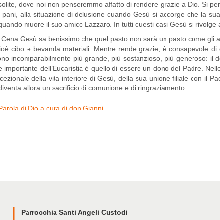
solite, dove noi non penseremmo affatto di rendere grazie a Dio. Si p
i pani, alla situazione di delusione quando Gesù si accorge che la sua p
 quando muore il suo amico Lazzaro. In tutti questi casi Gesù si rivolge 
Gesù sa benissimo che quel pasto non sarà un pasto come gli altri
cioè cibo e bevanda materiali. Mentre rende grazie, è consapevole di q
dono incomparabilmente più grande, più sostanzioso, più generoso: il d
importante dell’Eucaristia è quello di essere un dono del Padre. Nell
ezionale della vita interiore di Gesù, della sua unione filiale con il Pa
diventa allora un sacrificio di comunione e di ringraziamento.
Parola di Dio a cura di don Gianni
Parrocchia Santi Angeli Custodi