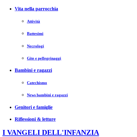
Vita nella parrocchia
Attività
Battesimi
Necrologi
Gite e pellegrinaggi
Bambini e ragazzi
Catechismo
News bambini e ragazzi
Genitori e famiglie
Riflessioni & letture
I VANGELI DELL'INFANZIA