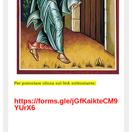
Per prenotare clicca sul link sottostante:
https://forms.gle/jGfKaikteCM9
YUrX6