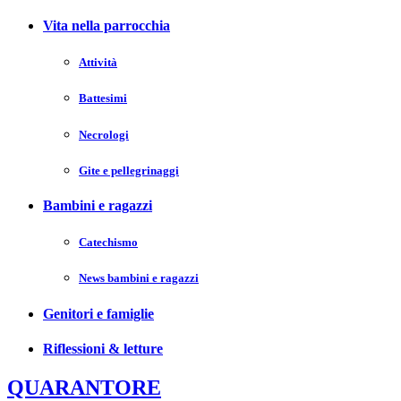
Vita nella parrocchia
Attività
Battesimi
Necrologi
Gite e pellegrinaggi
Bambini e ragazzi
Catechismo
News bambini e ragazzi
Genitori e famiglie
Riflessioni & letture
QUARANTORE