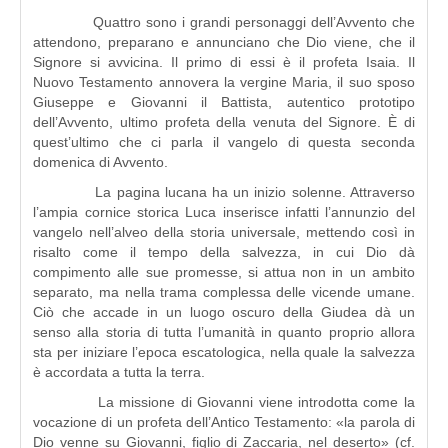
Quattro sono i grandi personaggi dell’Avvento che
attendono, preparano e annunciano che Dio viene, che il
Signore si avvicina. Il primo di essi è il profeta Isaia. Il
Nuovo Testamento annovera la vergine Maria, il suo sposo
Giuseppe e Giovanni il Battista, autentico prototipo
dell’Avvento, ultimo profeta della venuta del Signore. È di
quest’ultimo che ci parla il vangelo di questa seconda
domenica di Avvento.
La pagina lucana ha un inizio solenne. Attraverso
l’ampia cornice storica Luca inserisce infatti l’annunzio del
vangelo nell’alveo della storia universale, mettendo così in
risalto come il tempo della salvezza, in cui Dio dà
compimento alle sue promesse, si attua non in un ambito
separato, ma nella trama complessa delle vicende umane.
Ciò che accade in un luogo oscuro della Giudea dà un
senso alla storia di tutta l’umanità in quanto proprio allora
sta per iniziare l’epoca escatologica, nella quale la salvezza
è accordata a tutta la terra.
La missione di Giovanni viene introdotta come la
vocazione di un profeta dell’Antico Testamento: «la parola di
Dio venne su Giovanni, figlio di Zaccaria, nel deserto» (cf.