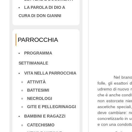
LA PAROLA DI DIO A
CURA DI DON GIANNI
PARROCCHIA
PROGRAMMA
SETTIMANALE
VITA NELLA PARROCCHIA
Nel brano odierno
ATTIVITÀ
folle, gli esattor
udremo di nuovo rip
BATTESIMI
che è anche condiv
NECROLOGI
non estorcete nie
GITE E PELLEGRINAGGI
ascetiche speciali
deve cambiare: no
BAMBINI E RAGAZZI
concretizzarlo in 
e con una condotta
CATECHISMO