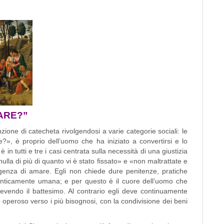
ARE?”
e di catecheta rivolgendosi a varie categorie sociali: le
are?», è proprio dell’uomo che ha iniziato a convertirsi e lo
in tutti e tre i casi centrata sulla necessità di una giustizia
la di più di quanto vi è stato fissato» e «non maltrattate e
genza di amare. Egli non chiede dure penitenze, pratiche
utenticamente umana; e per questo è il cuore dell’uomo che
vendo il battesimo. Al contrario egli deve continuamente
o operoso verso i più bisognosi, con la condivisione dei beni