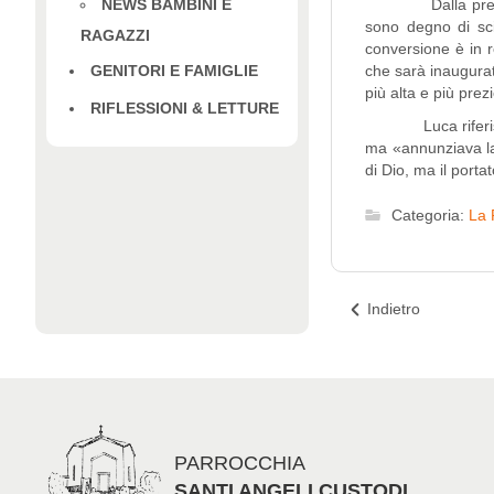
NEWS BAMBINI E
Dalla predicazio
sono degno di scio
RAGAZZI
conversione è in r
GENITORI E FAMIGLIE
che sarà inaugurato
più alta e più prez
RIFLESSIONI & LETTURE
Luca riferisce in
ma «annunziava la 
di Dio, ma il porta
Categoria:
La 
Indietro
PARROCCHIA
SANTI ANGELI CUSTODI