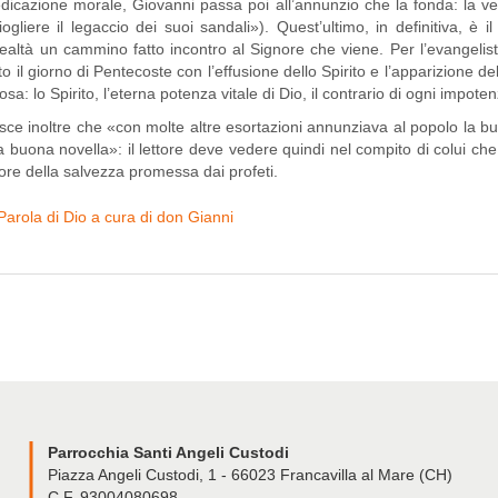
ne morale, Giovanni passa poi all’annunzio che la fonda: la venut
gliere il legaccio dei suoi sandali»). Quest’ultimo, in definitiva, è i
ealtà un cammino fatto incontro al Signore che viene. Per l’evangelist
 il giorno di Pentecoste con l’effusione dello Spirito e l’apparizione de
iosa: lo Spirito, l’eterna potenza vitale di Dio, il contrario di ogni impot
oltre che «con molte altre esortazioni annunziava al popolo la buon
buona novella»: il lettore deve vedere quindi nel compito di colui che
tore della salvezza promessa dai profeti.
Parola di Dio a cura di don Gianni
Parrocchia Santi Angeli Custodi
Piazza Angeli Custodi, 1 - 66023 Francavilla al Mare (CH)
C.F. 93004080698