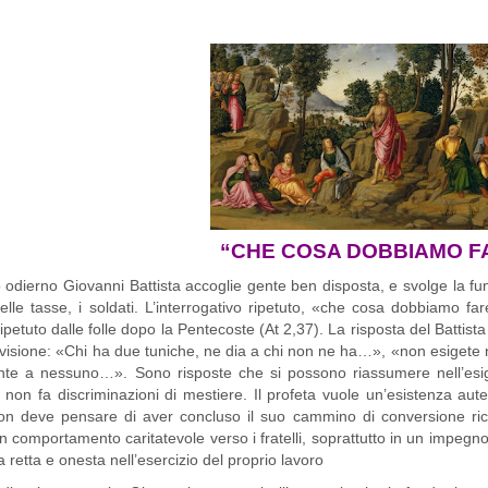
“CHE COSA DOBBIAMO F
 Giovanni Battista accoglie gente ben disposta, e svolge la funzion
i delle tasse, i soldati. L’interrogativo ripetuto, «che cosa dobbiamo f
etuto dalle folle dopo la Pentecoste (At 2,37). La risposta del Battista è 
isione: «Chi ha due tuniche, ne dia a chi non ne ha…», «non esigete nul
nte a nessuno…». Sono risposte che si possono riassumere nell’esi
, non fa discriminazioni di mestiere. Il profeta vuole un’esistenza a
n deve pensare di aver concluso il suo cammino di conversione rice
un comportamento caritatevole verso i fratelli, soprattutto in un impegn
 retta e onesta nell’esercizio del proprio lavoro