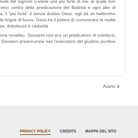
a del Signore («viene uno più forte di me, al quale non
l vero centro della predicazione del Battista e ogni atto di
a, il “più forte” è senza dubbio Gesù: egli dà un battesimo
lle lingue di fuoco. Gesù ha il potere di comunicare la realtà
enza, debolezza e caducità.
a novella». Giovanni non era un predicatore di sventura,
 Giovanni preannunzia non l’esecutore del giudizio punitivo
Avanti
PRIVACY POLICY
CREDITS
MAPPA DEL SITO