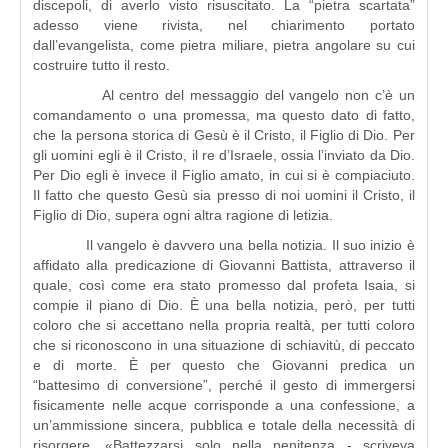
discepoli, di averlo visto risuscitato. La “pietra scartata”
adesso viene rivista, nel chiarimento portato
dall’evangelista, come pietra miliare, pietra angolare su cui
costruire tutto il resto.
Al centro del messaggio del vangelo non c’è un
comandamento o una promessa, ma questo dato di fatto,
che la persona storica di Gesù è il Cristo, il Figlio di Dio. Per
gli uomini egli è il Cristo, il re d’Israele, ossia l’inviato da Dio.
Per Dio egli è invece il Figlio amato, in cui si è compiaciuto.
Il fatto che questo Gesù sia presso di noi uomini il Cristo, il
Figlio di Dio, supera ogni altra ragione di letizia.
Il vangelo è davvero una bella notizia. Il suo inizio è
affidato alla predicazione di Giovanni Battista, attraverso il
quale, così come era stato promesso dal profeta Isaia, si
compie il piano di Dio. È una bella notizia, però, per tutti
coloro che si accettano nella propria realtà, per tutti coloro
che si riconoscono in una situazione di schiavitù, di peccato
e di morte. È per questo che Giovanni predica un
“battesimo di conversione”, perché il gesto di immergersi
fisicamente nelle acque corrisponde a una confessione, a
un’ammissione sincera, pubblica e totale della necessità di
risorgere. «Battezzarsi solo nella penitenza - scriveva