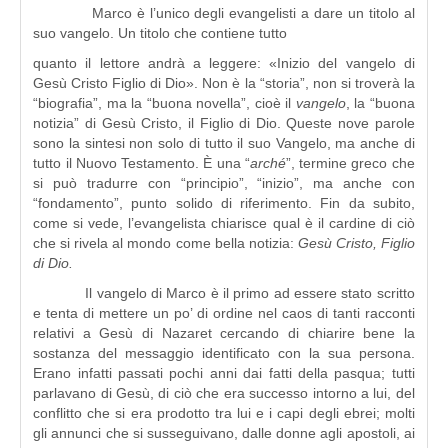
Marco è l’unico degli evangelisti a dare un titolo al
suo vangelo. Un titolo che contiene tutto
quanto il lettore andrà a leggere: «Inizio del vangelo di
Gesù Cristo Figlio di Dio». Non è la “storia”, non si troverà la
“biografia”, ma la “buona novella”, cioè il
vangelo
, la “buona
notizia” di Gesù Cristo, il Figlio di Dio. Queste nove parole
sono la sintesi non solo di tutto il suo Vangelo, ma anche di
tutto il Nuovo Testamento. È una “
arché
”, termine greco che
si può tradurre con “principio”, “inizio”, ma anche con
“fondamento”, punto solido di riferimento. Fin da subito,
come si vede, l’evangelista chiarisce qual è il cardine di ciò
che si rivela al mondo come bella notizia:
Gesù Cristo, Figlio
di Dio.
Il vangelo di Marco è il primo ad essere stato scritto
e tenta di mettere un po’ di ordine nel caos di tanti racconti
relativi a Gesù di Nazaret cercando di chiarire bene la
sostanza del messaggio identificato con la sua persona.
Erano infatti passati pochi anni dai fatti della pasqua; tutti
parlavano di Gesù, di ciò che era successo intorno a lui, del
conflitto che si era prodotto tra lui e i capi degli ebrei; molti
gli annunci che si susseguivano, dalle donne agli apostoli, ai