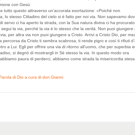
’unione con Gesù.
e tutto questo attraverso un’accorata esortazione: «Poiché non
, lo stesso Cittadino del cielo si è fatto per noi via. Non sapevamo do
i servo ci ha aperto la strada, con la Sua natura divina ci ha procurato 
, segui la via, perché la via è lo stesso che la verità. Non puoi giungere
ia; per altra via non puoi giungere a Cristo. Arrivi a Cristo Dio, per me
 percorsa da Cristo ti sembra scabrosa, ti rende pigro e così ti rifiuti 
ietro a Lui. Egli per offrire una via di ritorno all’uomo, che per superbia e
radiso, si degnò di mostrargli in Sé stesso la via. In questo modo ora
bbiamo paura di perderci, abbiamo come strada la misericordia stes
Parola di Dio a cura di don Gianni