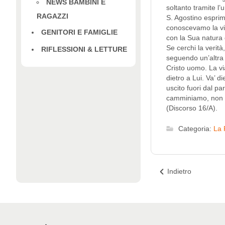
NEWS BAMBINI E
soltanto tramite l
RAGAZZI
S. Agostino esprim
conoscevamo la via
GENITORI E FAMIGLIE
con la Sua natura d
Se cerchi la verità
RIFLESSIONI & LETTURE
seguendo un’altra v
Cristo uomo. La via
dietro a Lui. Va’ d
uscito fuori dal pa
camminiamo, non a
(Discorso 16/A).
Categoria:
La 
Indietro