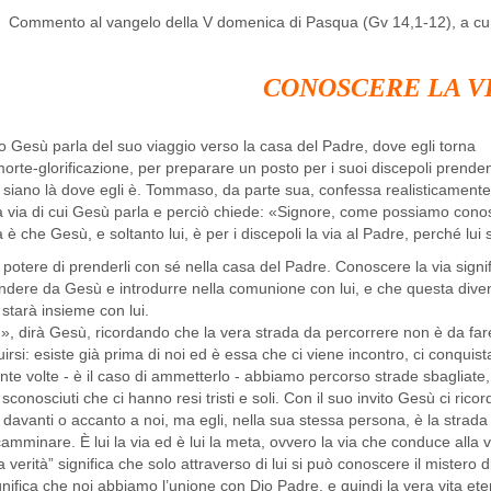
CONOSCERE LA V
io Gesù parla del suo viaggio verso la casa del Padre, dove egli torna
morte-glorificazione, per preparare un posto per i suoi discepoli prende
siano là dove egli è. Tommaso, da parte sua, confessa realisticamente
a via di cui Gesù parla e perciò chiede: «Signore, come possiamo cono
a è che Gesù, e soltanto lui, è per i discepoli la via al Padre, perché lui s
l potere di prenderli con sé nella casa del Padre. Conoscere la via signif
endere da Gesù e introdurre nella comunione con lui, e che questa dive
 starà insieme con lui.
!», dirà Gesù, ricordando che la vera strada da percorrere non è da far
uirsi: esiste già prima di noi ed è essa che ci viene incontro, ci conquista
nte volte - è il caso di ammetterlo - abbiamo percorso strade sbagliat
sconosciuti che ci hanno resi tristi e soli. Con il suo invito Gesù ci rico
avanti o accanto a noi, ma egli, nella sua stessa persona, è la strada 
amminare. È lui la via ed è lui la meta, ovvero la via che conduce alla v
a verità” significa che solo attraverso di lui si può conoscere il mistero d
gnifica che noi abbiamo l’unione con Dio Padre, e quindi la vera vita ete