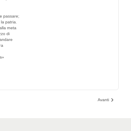
ve passare;
la patria.
 alla meta
zzo di
d’andare
ra
sa»
Avanti