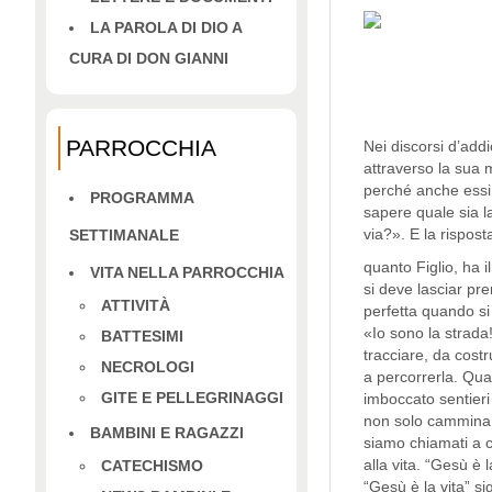
LA PAROLA DI DIO A
CURA DI DON GIANNI
PARROCCHIA
Nei discorsi d’add
attraverso la sua 
perché anche essi 
PROGRAMMA
sapere quale sia l
via?». E la rispost
SETTIMANALE
quanto Figlio, ha i
VITA NELLA PARROCCHIA
si deve lasciar pr
ATTIVITÀ
perfetta quando si
«Io sono la strada
BATTESIMI
tracciare, da costr
NECROLOGI
a percorrerla. Qua
GITE E PELLEGRINAGGI
imboccato sentieri 
non solo cammina d
BAMBINI E RAGAZZI
siamo chiamati a c
alla vita. “Gesù è l
CATECHISMO
“Gesù è la vita” si