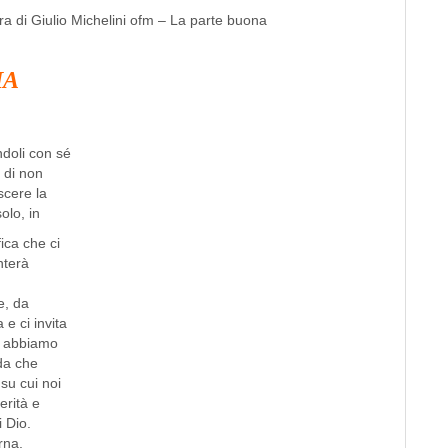
IA
ndoli con sé
 di non
scere la
olo, in
ica che ci
nterà
e, da
 e ci invita
e, abbiamo
rda che
su cui noi
erità e
i Dio.
rna,